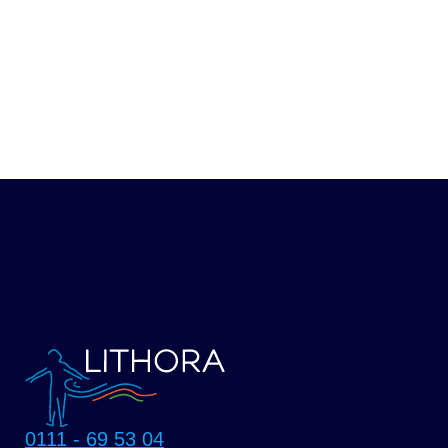
Privacyverklaring
Aanmeldformulier lidmaatschap
Lithora
Protocol Social Media
0111 - 69 53 04